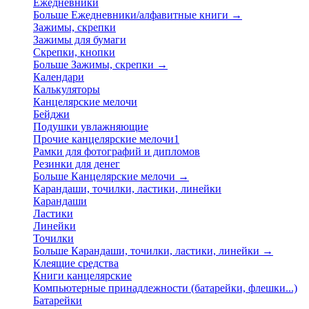
Ежедневники
Больше Ежедневники/алфавитные книги
→
Зажимы, скрепки
Зажимы для бумаги
Скрепки, кнопки
Больше Зажимы, скрепки
→
Календари
Калькуляторы
Канцелярские мелочи
Бейджи
Подушки увлажняющие
Прочие канцелярские мелочи1
Рамки для фотографий и дипломов
Резинки для денег
Больше Канцелярские мелочи
→
Карандаши, точилки, ластики, линейки
Карандаши
Ластики
Линейки
Точилки
Больше Карандаши, точилки, ластики, линейки
→
Клеящие средства
Книги канцелярские
Компьютерные принадлежности (батарейки, флешки...)
Батарейки