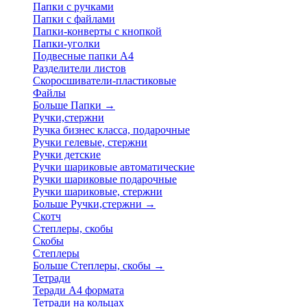
Папки с ручками
Папки с файлами
Папки-конверты с кнопкой
Папки-уголки
Подвесные папки А4
Разделители листов
Скоросшиватели-пластиковые
Файлы
Больше Папки
→
Ручки,стержни
Ручка бизнес класса, подарочные
Ручки гелевые, стержни
Ручки детские
Ручки шариковые автоматические
Ручки шариковые подарочные
Ручки шариковые, стержни
Больше Ручки,стержни
→
Скотч
Степлеры, скобы
Скобы
Степлеры
Больше Степлеры, скобы
→
Тетради
Теради А4 формата
Тетради на кольцах