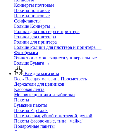
Конверты почтовые
Пакеты почтовые
Пакеты почтовые
Сейф-пакеты
Больше Конверты
→
Ролики для плоттера и принтера
Ролики для плоттера
Ролики для принтера
Больше Ролики для плоттера и принтера
→
Фотобумага
Этикетки самоклеящиеся универсальные
Больше Бумага
→
Все для магазина
Все - Все для магазина
Просмотреть
Держатели для ценников
Кассовая лента
Меловые ценники и таблички
Пакеты
Бумажне пакеты
Пакеты Zip Lock
Пакеты с вырубной и петлевой ручкой
Пакеты фасовочные, типа "майка"
Подарочные пакеты