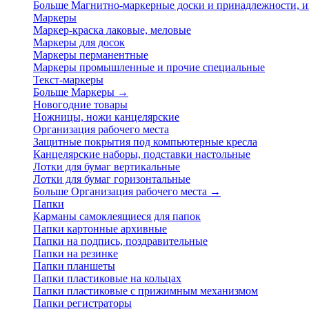
Больше Магнитно-маркерные доски и принадлежности,
Маркеры
Маркер-краска лаковые, меловые
Маркеры для досок
Маркеры перманентные
Маркеры промышленные и прочие специальные
Текст-маркеры
Больше Маркеры
→
Новогодние товары
Ножницы, ножи канцелярские
Организация рабочего места
Защитные покрытия под компьютерные кресла
Канцелярские наборы, подставки настольные
Лотки для бумаг вертикальные
Лотки для бумаг горизонтальные
Больше Организация рабочего места
→
Папки
Карманы самоклеящиеся для папок
Папки картонные архивные
Папки на подпись, поздравительные
Папки на резинке
Папки планшеты
Папки пластиковые на кольцах
Папки пластиковые с прижимным механизмом
Папки регистраторы