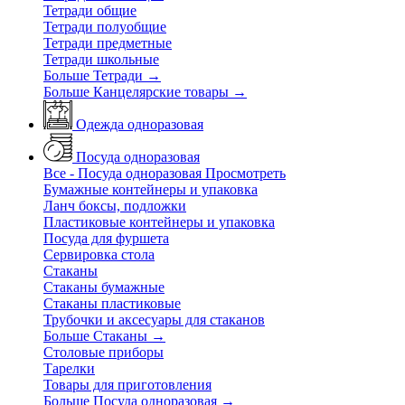
Тетради общие
Тетради полуобщие
Тетради предметные
Тетради школьные
Больше Тетради
→
Больше Канцелярские товары
→
Одежда одноразовая
Посуда одноразовая
Все - Посуда одноразовая
Просмотреть
Бумажные контейнеры и упаковка
Ланч боксы, подложки
Пластиковые контейнеры и упаковка
Посуда для фуршета
Сервировка стола
Стаканы
Стаканы бумажные
Стаканы пластиковые
Трубочки и аксесуары для стаканов
Больше Стаканы
→
Столовые приборы
Тарелки
Товары для приготовления
Больше Посуда одноразовая
→