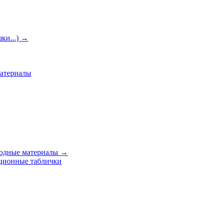
ки...)
→
материалы
ходные материалы
→
ционные таблички