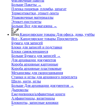
Фасовочные пакеты
Больше Пакеты
→
Пленка пищевая, пломбы, шпагат
Термоэтикетки, этикет-лента
Упаковочные материаллы
Этикет-пистолеты
Больше Все для магазина
→
Канцелярские товары
Для офиса, дома, учёбы
Все - Канцелярские товары
Просмотреть
Бумага для записей
Блоки для записей и подставки
Блоки самоклеющиеся
Больше Бумага для записей
→
Для архивации документов
Короба архивные картонные
Короба архивные пластиковые
Механизмы для скоросшивания
Станки и иглы для архивного переплета
Шило, нити, иглы
Больше Для архивации документов
→
Дыроколы
Ежедневники/алфавитные книги
Алфавитницы, визитницы
Блокноты, записные книжки