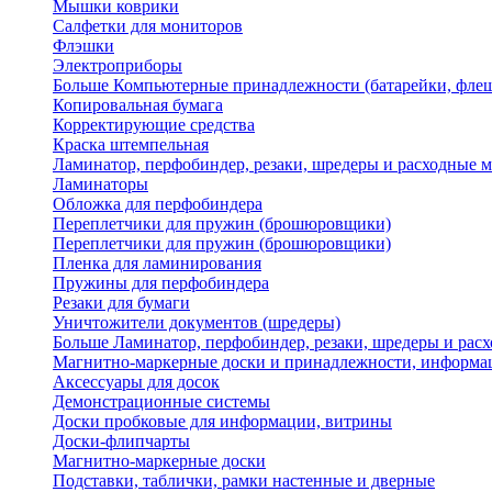
Мышки коврики
Салфетки для мониторов
Флэшки
Электроприборы
Больше Компьютерные принадлежности (батарейки, флеш
Копировальная бумага
Корректирующие средства
Краска штемпельная
Ламинатор, перфобиндер, резаки, шредеры и расходные 
Ламинаторы
Обложка для перфобиндера
Переплетчики для пружин (брошюровщики)
Переплетчики для пружин (брошюровщики)
Пленка для ламинирования
Пружины для перфобиндера
Резаки для бумаги
Уничтожители документов (шредеры)
Больше Ламинатор, перфобиндер, резаки, шредеры и рас
Магнитно-маркерные доски и принадлежности, информа
Аксессуары для досок
Демонстрационные системы
Доски пробковые для информации, витрины
Доски-флипчарты
Магнитно-маркерные доски
Подставки, таблички, рамки настенные и дверные