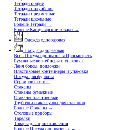
Тетради общие
Тетради полуобщие
Тетради предметные
Тетради школьные
Больше Тетради
→
Больше Канцелярские товары
→
Одежда одноразовая
Посуда одноразовая
Все - Посуда одноразовая
Просмотреть
Бумажные контейнеры и упаковка
Ланч боксы, подложки
Пластиковые контейнеры и упаковка
Посуда для фуршета
Сервировка стола
Стаканы
Стаканы бумажные
Стаканы пластиковые
Трубочки и аксесуары для стаканов
Больше Стаканы
→
Столовые приборы
Тарелки
Товары для приготовления
Больше Посуда одноразовая
→