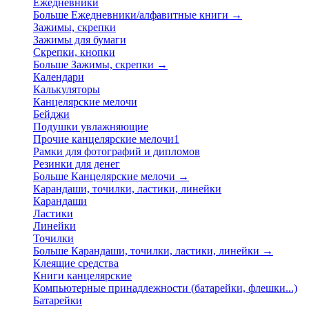
Ежедневники
Больше Ежедневники/алфавитные книги
→
Зажимы, скрепки
Зажимы для бумаги
Скрепки, кнопки
Больше Зажимы, скрепки
→
Календари
Калькуляторы
Канцелярские мелочи
Бейджи
Подушки увлажняющие
Прочие канцелярские мелочи1
Рамки для фотографий и дипломов
Резинки для денег
Больше Канцелярские мелочи
→
Карандаши, точилки, ластики, линейки
Карандаши
Ластики
Линейки
Точилки
Больше Карандаши, точилки, ластики, линейки
→
Клеящие средства
Книги канцелярские
Компьютерные принадлежности (батарейки, флешки...)
Батарейки