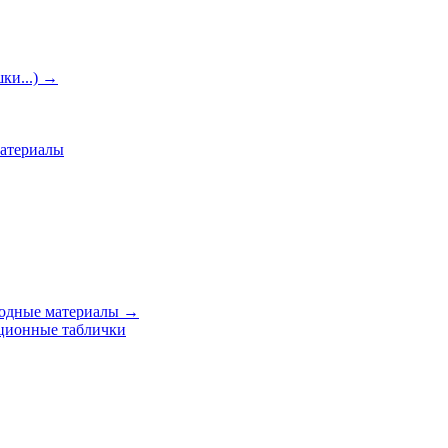
ки...)
→
материалы
ходные материалы
→
ционные таблички