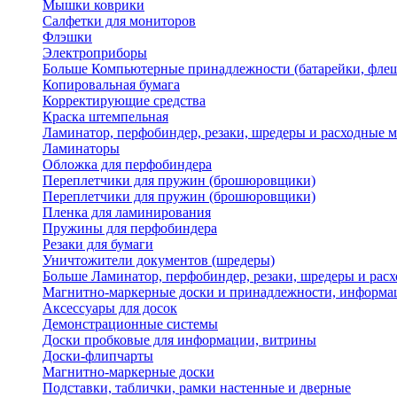
Мышки коврики
Салфетки для мониторов
Флэшки
Электроприборы
Больше Компьютерные принадлежности (батарейки, флеш
Копировальная бумага
Корректирующие средства
Краска штемпельная
Ламинатор, перфобиндер, резаки, шредеры и расходные 
Ламинаторы
Обложка для перфобиндера
Переплетчики для пружин (брошюровщики)
Переплетчики для пружин (брошюровщики)
Пленка для ламинирования
Пружины для перфобиндера
Резаки для бумаги
Уничтожители документов (шредеры)
Больше Ламинатор, перфобиндер, резаки, шредеры и рас
Магнитно-маркерные доски и принадлежности, информа
Аксессуары для досок
Демонстрационные системы
Доски пробковые для информации, витрины
Доски-флипчарты
Магнитно-маркерные доски
Подставки, таблички, рамки настенные и дверные