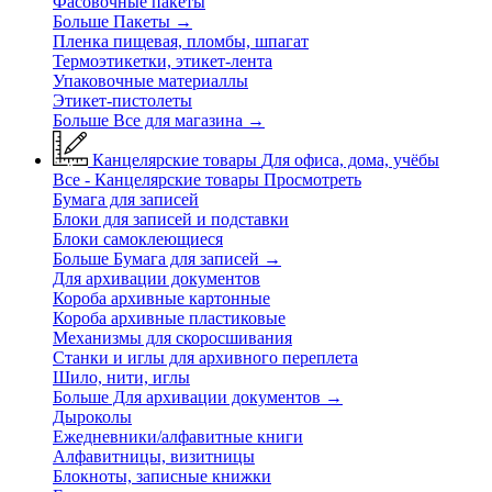
Фасовочные пакеты
Больше Пакеты
→
Пленка пищевая, пломбы, шпагат
Термоэтикетки, этикет-лента
Упаковочные материаллы
Этикет-пистолеты
Больше Все для магазина
→
Канцелярские товары
Для офиса, дома, учёбы
Все - Канцелярские товары
Просмотреть
Бумага для записей
Блоки для записей и подставки
Блоки самоклеющиеся
Больше Бумага для записей
→
Для архивации документов
Короба архивные картонные
Короба архивные пластиковые
Механизмы для скоросшивания
Станки и иглы для архивного переплета
Шило, нити, иглы
Больше Для архивации документов
→
Дыроколы
Ежедневники/алфавитные книги
Алфавитницы, визитницы
Блокноты, записные книжки