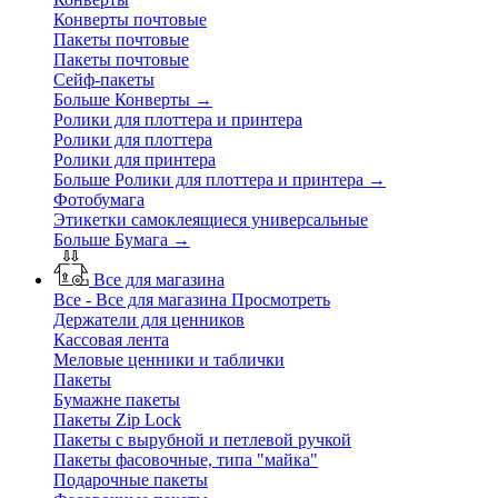
Конверты почтовые
Пакеты почтовые
Пакеты почтовые
Сейф-пакеты
Больше Конверты
→
Ролики для плоттера и принтера
Ролики для плоттера
Ролики для принтера
Больше Ролики для плоттера и принтера
→
Фотобумага
Этикетки самоклеящиеся универсальные
Больше Бумага
→
Все для магазина
Все - Все для магазина
Просмотреть
Держатели для ценников
Кассовая лента
Меловые ценники и таблички
Пакеты
Бумажне пакеты
Пакеты Zip Lock
Пакеты с вырубной и петлевой ручкой
Пакеты фасовочные, типа "майка"
Подарочные пакеты