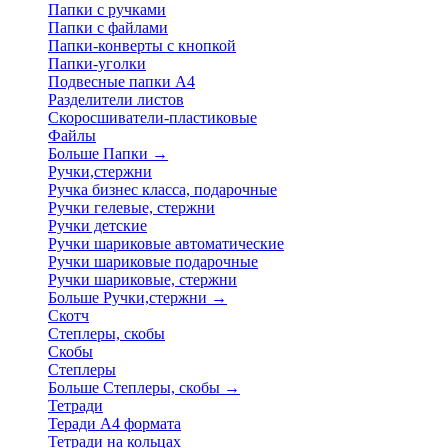
Папки с ручками
Папки с файлами
Папки-конверты с кнопкой
Папки-уголки
Подвесные папки А4
Разделители листов
Скоросшиватели-пластиковые
Файлы
Больше Папки
→
Ручки,стержни
Ручка бизнес класса, подарочные
Ручки гелевые, стержни
Ручки детские
Ручки шариковые автоматические
Ручки шариковые подарочные
Ручки шариковые, стержни
Больше Ручки,стержни
→
Скотч
Степлеры, скобы
Скобы
Степлеры
Больше Степлеры, скобы
→
Тетради
Теради А4 формата
Тетради на кольцах