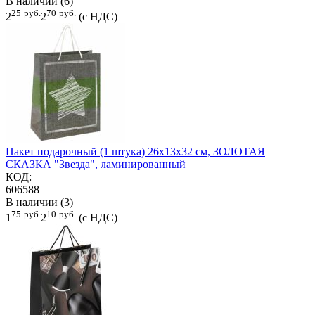
В наличии (6)
25
руб.
70
руб.
2
2
(с НДС)
Пакет подарочный (1 штука) 26x13x32 см, ЗОЛОТАЯ
СКАЗКА "Звезда", ламинированный
КОД:
606588
В наличии (3)
75
руб.
10
руб.
1
2
(с НДС)