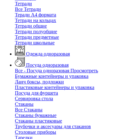
Тетради
Все Тетради
Теради А4 формата
Тетради на кольцах
Тетради общие
Тетради полуобщие
Тетради предметные
Тетради школьные
Одежда одноразовая
Посуда одноразовая
Все - Посуда одноразовая
Просмотреть
Бумажные контейнеры и упаковка
Ланч боксы, подложки
Пластиковые контейнеры и упаковка
Посуда для фуршета
Сервировка стола
Стаканы
Все Стаканы
Стаканы бумажные
Стаканы пластиковые
Трубочки и аксесуары для стаканов
Столовые приборы
Тарелки