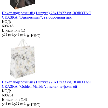
Пакет подарочный (1 штука) 26x13x32 см, ЗОЛОТАЯ
СКАЗКА "Businessman", выборочный лак
КОД:
608245
В наличии (1)
05
руб.
46
руб.
2
2
(с НДС)
Пакет подарочный (1 штука) 26x13x33 см, ЗОЛОТАЯ
СКАЗКА "Golden Marble", тиснение фольгой
КОД:
608251
В наличии (14)
43
руб.
92
руб.
2
2
(с НДС)