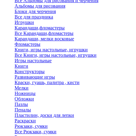
Все Альбомы для рисования и черчения
Альбомы для рисования
Блоки для черчения
Все для праздника
Игрушки
Карандаши,фломастеры
Все Карандаши,фломастеры
Карандаши, мелки восковые
Фломастеры
Книги, игры настольные, игрушки
Все Книги, игры настольные, игрушки
Игры настольные
Книги
Конструкторы
Развивающие игры
Краски, гуашь, палитра , кисти
Мелки
Ножницы
Обложки
Пазлы
Пеналы
Пластилин, доски для лепки
Раскраски
Рюкзаки, сумки
Все Рюкзаки, сумки