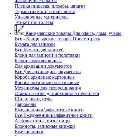
Фасовочные пакеты
Пленка пищевая, пломбы, шпагат
Термоэтикетки, этикет-лента
Упаковочные материаллы
Этикет-пистолеты
Канцелярские товары
Для офиса, дома, учёбы
Все - Канцелярские товары
Просмотреть
Бумага для записей
Все Бумага для записей
Блоки для записей и подставки
Блоки самоклеющиеся
Для архивации документов
Все Для архивации документов
Короба архивные картонные
Короба архивные пластиковые
Механизмы для скоросшивания
Станки и иглы для архивного переплета
Шило, нити, иглы
Дыроколы
Ежедневники/алфавитные книги
Все Ежедневники/алфавитные книги
Алфавитницы, визитницы
Блокноты, записные книжки
Ежедневники