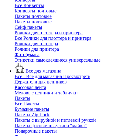
Все Конверты
Конверты почтовые
Пакеты почтовые
Пакеты почтовые
Сейф-пакеты
Ролики для плоттера и принтера
Все Ролики для плоттера и принтера
Ролики для плоттера
Ролики для принтера
Фотобумага
Этикетки самоклеящиеся универсальные
Все для магазина
Все - Все для магазина
Просмотреть
Держатели для ценников
Кассовая лента
Меловые ценники и таблички
Пакеты
Все Пакеты
Бумажне пакеты
Пакеты Zip Lock
Пакеты с вырубной и петлевой ручкой
Пакеты фасовочные, типа "майка"
Подарочные пакеты