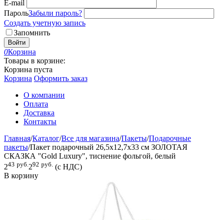
E-mail
Пароль
Забыли пароль?
Создать учетную запись
Запомнить
Войти
0
Корзина
Товары в корзине:
Корзина пуста
Корзина
Оформить заказ
О компании
Оплата
Доставка
Контакты
Главная
/
Каталог
/
Все для магазина
/
Пакеты
/
Подарочные
пакеты
/
Пакет подарочный 26,5x12,7x33 см ЗОЛОТАЯ
СКАЗКА "Gold Luxury", тиснение фольгой, белый
43
руб.
92
руб.
2
2
(с НДС)
В корзину