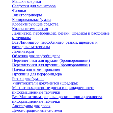
Мышки коврики
Салфетки для мониторов
Флэшки
Электроприборы
Копировальная бумага
Корректирующие средства
Краска штемпельная
Ламинатор, перфобиндер, резаки, шредеры и расходные
материалы
Все Ламинатор, перфобиндер, резаки, шредеры и
расходные материалы
Ламинаторы
Обложка для перфобиндера
Переплетчики для пружин (брошюровщики)
Переплетчики для пружин (брошюровщики)
Пленка для ламинирования
Пружины для перфобиндера
Резаки для бумаги
Уничтожители документов (шредеры)
Магнитно-маркерные доски и принадлежности,
информационные таблички
Все Магнитно-маркерные доски и принадлежности,
информационные таблички
Аксессуары для досок
Демонстрационные системы