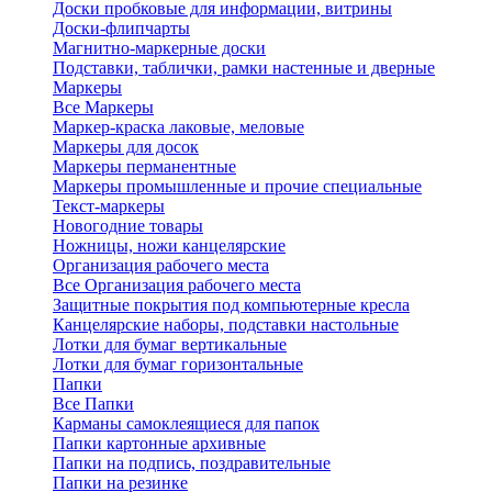
Доски пробковые для информации, витрины
Доски-флипчарты
Магнитно-маркерные доски
Подставки, таблички, рамки настенные и дверные
Маркеры
Все Маркеры
Маркер-краска лаковые, меловые
Маркеры для досок
Маркеры перманентные
Маркеры промышленные и прочие специальные
Текст-маркеры
Новогодние товары
Ножницы, ножи канцелярские
Организация рабочего места
Все Организация рабочего места
Защитные покрытия под компьютерные кресла
Канцелярские наборы, подставки настольные
Лотки для бумаг вертикальные
Лотки для бумаг горизонтальные
Папки
Все Папки
Карманы самоклеящиеся для папок
Папки картонные архивные
Папки на подпись, поздравительные
Папки на резинке