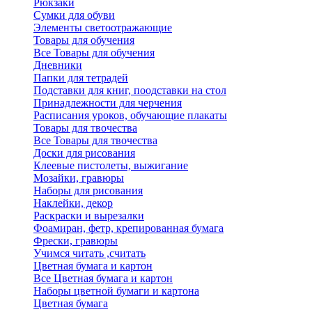
Рюкзаки
Сумки для обуви
Элементы светоотражающие
Товары для обучения
Все Товары для обучения
Дневники
Папки для тетрадей
Подставки для книг, поодставки на стол
Принадлежности для черчения
Расписания уроков, обучающие плакаты
Товары для твочества
Все Товары для твочества
Доски для рисования
Клеевые пистолеты, выжигание
Мозайки, гравюры
Наборы для рисования
Наклейки, декор
Раскраски и вырезалки
Фоамиран, фетр, крепированная бумага
Фрески, гравюры
Учимся читать ,считать
Цветная бумага и картон
Все Цветная бумага и картон
Наборы цветной бумаги и картона
Цветная бумага