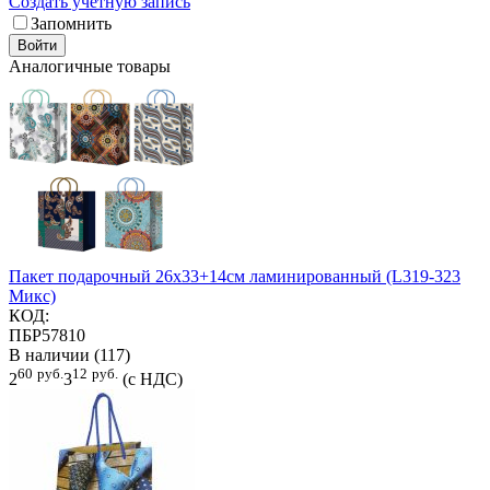
Создать учетную запись
Запомнить
Войти
Аналогичные товары
Пакет подарочный 26х33+14см ламинированный (L319-323
Микс)
КОД:
ПБР57810
В наличии (117)
60
руб.
12
руб.
2
3
(с НДС)