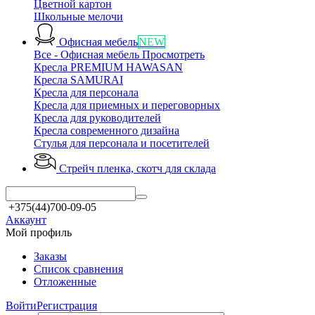
Цветной картон
Школьные мелочи
Офисная мебель
NEW
Все - Офисная мебель
Просмотреть
Кресла PREMIUM HAWASAN
Кресла SAMURAI
Кресла для персонала
Кресла для приемных и переговорных
Кресла для руководителей
Кресла современного дизайна
Стулья для персонала и посетителей
Стрейч пленка, скотч
для склада
+375(44)700-09-05
Аккаунт
Мой профиль
Заказы
Список сравнения
Отложенные
Войти
Регистрация